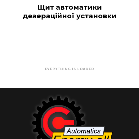
Щит автоматики
деаераційної установки
EVERYTHING IS LOADED