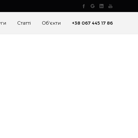
уги
Статті
Об’єкти
+38 067 445 17 86