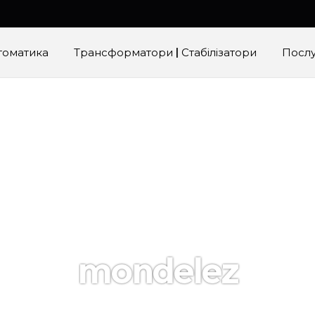
томатика
Трансформатори | Стабілізатори
Посл
mondelez