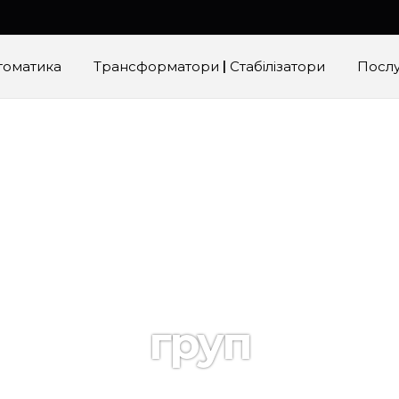
томатика
Трансформатори | Стабілізатори
Посл
груп