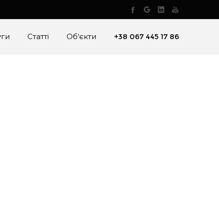
уги
Статті
Об’єкти
+38 067 445 17 86