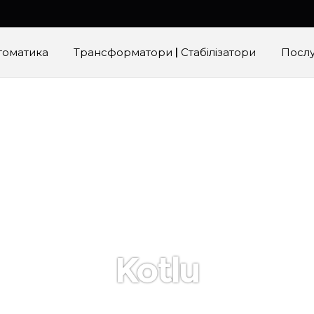
томатика
Трансформатори | Стабілізатори
Посл
Kotlu