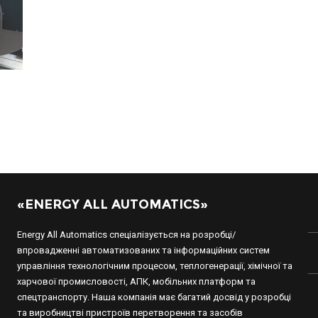
«ENERGY ALL AUTOMATICS»
Energy All Automatics спеціалізується на розробці/
впровадженні автоматизованих та інформаційних систем
управління технологічним процесом, теплогенерації, хімічної та
харчової промисловості, АПК, мобільних платформ та
спецтранспорту. Наша компанія має багатий досвід у розробці
та виробництві пристроїв перетворення та засобів