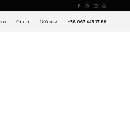
уги
Статті
Об’єкти
+38 067 445 17 86