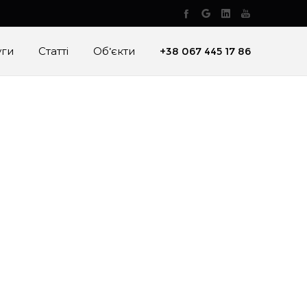
уги
Статті
Об’єкти
+38 067 445 17 86