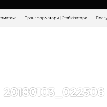
томатика
Трансформатори | Стабілізатори
Посл
20180103_022506