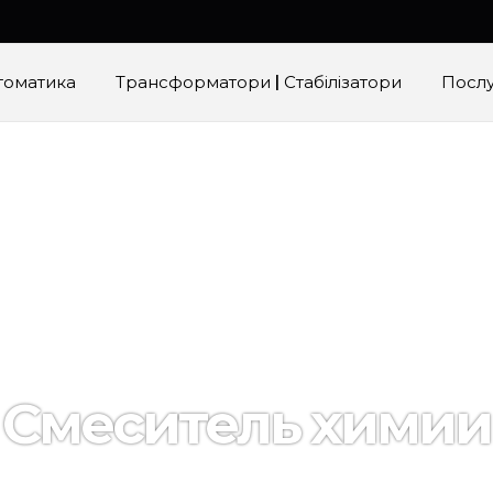
томатика
Трансформатори | Стабілізатори
Посл
Смеситель химии