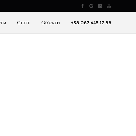
уги
Статті
Об’єкти
+38 067 445 17 86