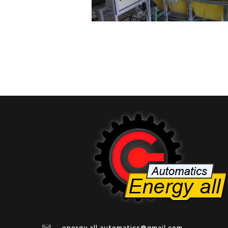
energy.all.automatics@gmail.com